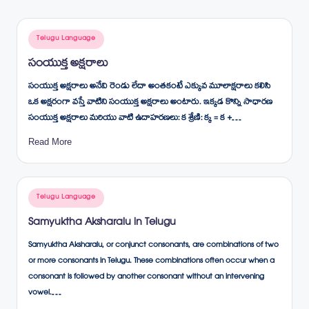
Posted
Telugu Language
in
సంయుక్త అక్షరాలు
సంయుక్త అక్షరాలు అనేవి రెండు లేదా అంతకంటే ఎక్కువ మూలాక్షరాలు కలిసి
ఒక అక్షరంగా వస్తే వాటిని సంయుక్త అక్షరాలు అంటారు. ఇక్కడ కొన్ని సాధారణ
సంయుక్త అక్షరాలు మరియు వాటి ఉదాహరణలు: క శ్రేణి: క్క = క +…
Read More
Posted
Telugu Language
in
Samyuktha Aksharalu in Telugu
Samyuktha Aksharalu, or conjunct consonants, are combinations of two
or more consonants in Telugu. These combinations often occur when a
consonant is followed by another consonant without an intervening
vowel.…