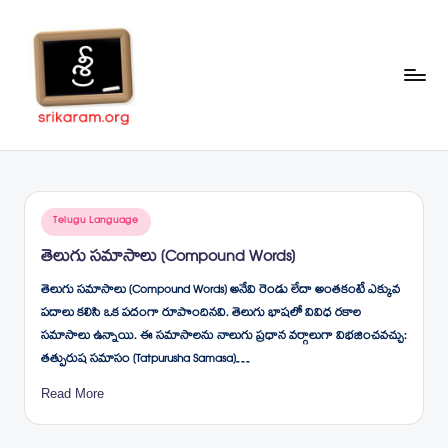
Skip
to
content
Sr
A
Complete
ik
Education
ar
Portal
Posted
Telugu Language
a
in
తెలుగు సమాసాలు (Compound Words)
m
తెలుగు సమాసాలు (Compound Words) అనేవి రెండు లేదా అంతకంటే ఎక్కువ
.o
పదాలు కలిసి ఒక పదంగా రూపొందినవి. తెలుగు భాషలో వివిధ రకాల
rg
సమాసాలు ఉన్నాయి. ఈ సమాసాలను నాలుగు ప్రధాన వర్గాలుగా విభజించవచ్చు:
తత్పురుష సమాసం (Tatpurusha Samasa)…
Read More